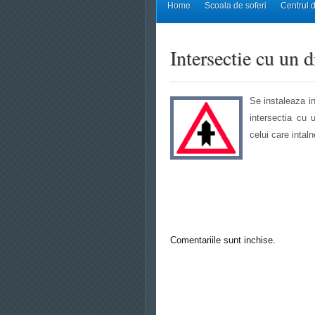
Home
Scoala de soferi
Centrul d
Intersectie cu un d
Se instaleaza in
intersectia cu u
celui care intal
Comentariile sunt inchise.