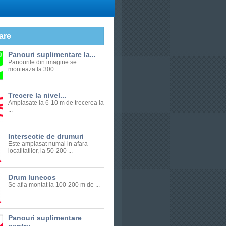
are
Panouri suplimentare la...
Panourile din imagine se
monteaza la 300 ...
Trecere la nivel...
Amplasate la 6-10 m de trecerea la
...
Intersectie de drumuri
Este amplasat numai in afara
localitatilor, la 50-200 ...
Drum lunecos
Se afla montat la 100-200 m de ...
Panouri suplimentare