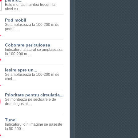
pentru...
Este montat inaintea trecerii la
nivel cu ...
Pod mobil
Se amplaseaza la 100-200 m de
podul ...
Coborare periculoasa
Indicatorul alaturat se amplaseaza
la 100-200 m ...
Iesire spre un...
Se amplaseaza la 100-200 m de
chei ...
Prioritate pentru circulatia...
Se monteaza pe sectoarele de
drum ingustat ...
Tunel
Indicatorul din imagine se gaseste
la 50-200 ...